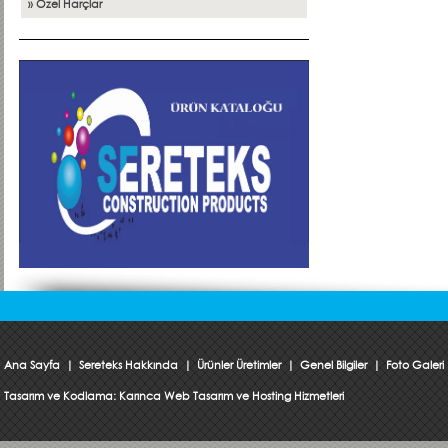
» Özel Harçlar
Ana Sayfa
|
Sereteks Hakkında
|
Ürünler Üretimler
|
Genel Bilgiler
|
Foto Galeri
Tasarım ve Kodlama:
Karınca Web Tasarım ve Hosting Hizmetleri