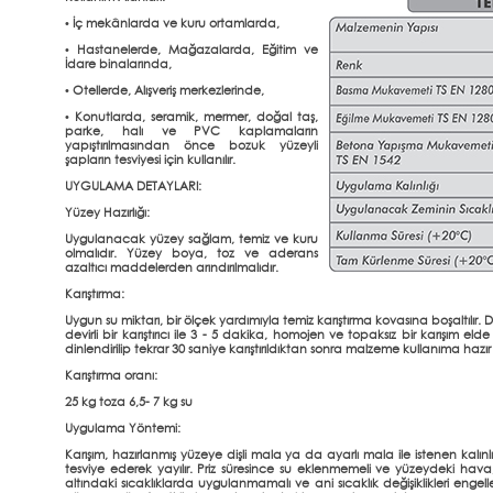
• İç mekânlarda ve kuru ortamlarda,
• Hastanelerde, Mağazalarda, Eğitim ve
İdare binalarında,
• Otellerde, Alışveriş merkezlerinde,
• Konutlarda, seramik, mermer, doğal taş,
parke, halı ve PVC kaplamaların
yapıştırılmasından önce bozuk yüzeyli
şapların tesviyesi için kullanılır.
UYGULAMA DETAYLARI:
Yüzey Hazırlığı:
Uygulanacak yüzey sağlam, temiz ve kuru
olmalıdır. Yüzey boya, toz ve aderans
azaltıcı maddelerden arındırılmalıdır.
Karıştırma:
Uygun su miktarı, bir ölçek yardımıyla temiz karıştırma kovasına boşaltılır
devirli bir karıştırıcı ile 3 - 5 dakika, homojen ve topaksız bir karışım elde
dinlendirilip tekrar 30 saniye karıştırıldıktan sonra malzeme kullanıma hazır 
Karıştırma oranı:
25 kg toza 6,5- 7 kg su
Uygulama Yöntemi:
Karışım, hazırlanmış yüzeye dişli mala ya da ayarlı mala ile istenen kalınl
tesviye ederek yayılır. Priz süresince su eklenmemeli ve yüzeydeki hava, 
altındaki sıcaklıklarda uygulanmamalı ve ani sıcaklık değişiklikleri engel