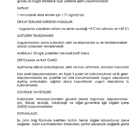
güneş ve rüzgâr etkilerine açık yerlerde işlem yapılmamalıdır
Sarfiyat:
1 mm kalınlık elde etmek için 1,71 kg/m2 toz.
DİKKAT EDİLMESİ GEREKEN HUSUSLAR:
· Uygulama yapılırken ortam ve zemin sıcaklığı +5°C'nin altında ve +35°C'
ALETLERİN TEMİZLENMESİ:
Uygulamadan sonra kullanılan alet ve ekipmanlar su ile temizlenmelidir
olarak yüzeyden temizlenebilir.
AMBALAJ: 25 kg'lk polietilen takviyeli kraft torba
DEPOLAMA ve RAF ÖMRÜ:
Açılmamış orijinal ambalajında, serin ve kuru ortamda, dondan korunara
Kısa süreli depolamalarda, en fazla 3 palet üst üste konulmalı ve ilk giren il
depolamalarda ise, paletler üst üste konulmamalıdır. Uygun depolama ko
Açılmış ambalajlar, ağızları sıkıca kapatılarak uygun depolama ko
kullanılmalıdır.
GÜVENLİK TAVSİYELERİ:
Kullanıcılar, kimyasal ürünlerin güvenli olarak taşınması, depolanması ve
için, fiziksel, ekolojik, toksikolojik ve diğer güvenlikle ilgili bilgiler
(MSDS) başvurmalıdırlar
SORUMLULUK:
Bu ürün bilgi föyünde belirtilen bütün teknik bilgiler laboratuvar d
değerler, bizim kontrollerimizin ötesindeki, şartlar sebebiyle değişiklik göstere