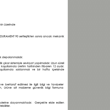
nin üzerinde
. DURAMENT 90 sertleştikten sonra ancak mekanik
k depolanmalıdır.
k çıkar sistemiyle sevkiyat yapılmalıdır. Uzun süreli
şullarında üretim tarihinden itibaren 12 aydır.
şullarında saklanmalı ve bir hafta içerisinde
 bertaraf edilmesi ile ilgili bilgi ve tavsiyeler
i içeren, ürüne ait malzeme güvenlik bilgi formuna
eneylerine dayanmaktadır. Gerçekte elde edilen
bilirler.