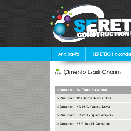
Ana Sayfa
SERETEKS Hakkında
Çimento Esaslı Onarım
» Durament 90 İ Tamir Harcı İnce
» Durament 90 K Tamir Harcı Kaba
» Durament HD 98 C Yapısal Koyu
» Durament HD 98 S Yapısal Akışkan
» Durament HR-1 Saatlik Dayanım