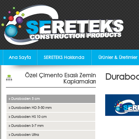
Ana Sayfa
SERETEKS Hakkında
Ürünler & Üretimler
Özel Çimento Esaslı Zemin
Durabo
Kaplamaları
» Duraboden 5 cm
» Duraboden HD 5-50 mm
» Duraboden HS 10 cm
» Duraboden S-7 mm
» Duraboden Ultra