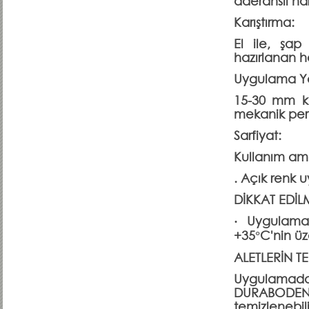
aderanslı har
Karıştırma:
El ile, şap
hazırlanan ha
Uygulama Y
15-30 mm kal
mekanik perd
Sarfiyat:
Kullanım ama
. Açık renk 
DİKKAT EDİL
· Uygulama 
+35°C'nin üz
ALETLERİN T
Uygulamadan
DURABODEN 
temizlenebili