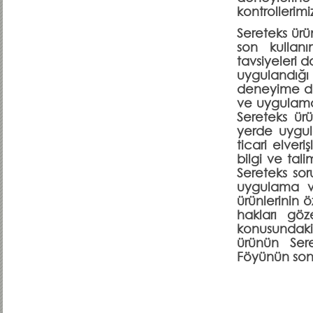
kontrollerimi
Sereteks ürü
son kullanı
tavsiyeleri 
uygulandığı
deneyime da
ve uygulama 
Sereteks ür
yerde uygul
ticari elver
bilgi ve tal
Sereteks sor
uygulama v
ürünlerinin ö
hakları göz
konusundaki 
ürünün Sere
Föyünün son 