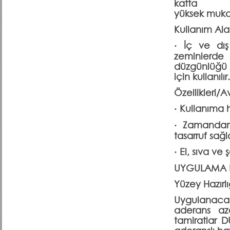
katta 1 cm
yüksek mukav
Kullanım Alan
· İç ve dı
zeminle
düzgünlüğ
için kullanılır.
Özellikleri/A
· Kullanıma h
· Zamandan 
tasarruf sağl
· El, sıva ve
UYGULAMA D
Yüzey Hazırlı
Uygulanacak
aderans aza
tamiratlar 