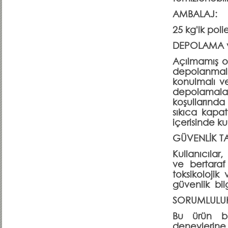
AMBALAJ:
25 kg'lk poli
DEPOLAMA 
Açılmamış o
depolanmalı
konulmalı ve 
depolamalar
koşullarında 
sıkıca kapa
içerisinde kul
GÜVENLİK TA
Kullanıcıla
ve bertaraf 
toksikolojik
güvenlik bil
SORUMLULU
Bu ürün bil
deneylerin