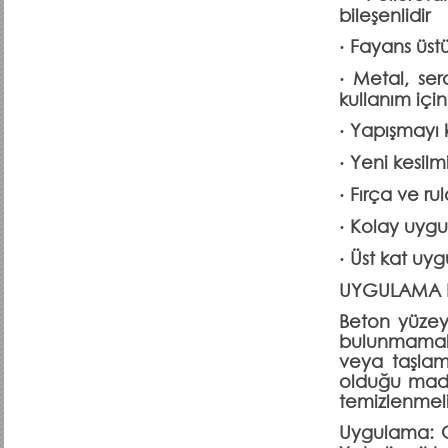
bileşenlidir
· Fayans üst
· Metal, ser
kullanım içi
· Yapışmayı 
· Yeni kesilm
· Fırça ve ru
· Kolay uygul
· Üst kat uyg
UYGULAMA D
Beton yüzeyl
bulunmamalı
veya taşlama
olduğu madde
temizlenmeli
Uygulama: C