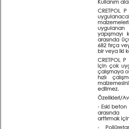
Kullanım alan
CRETPOL P 6
uygulanacak 
malzemelerin
uygulanan 
yapışmayı 
arasında üç
682 fırça ve
bir veya iki 
CRETPOL P 6
için çok uyg
çalışmaya ol
hızlı çalı
malzemesini
edilmez.
Özelikleri/Av
· Eski beton
arasında
arttırmak için
· Poliüret