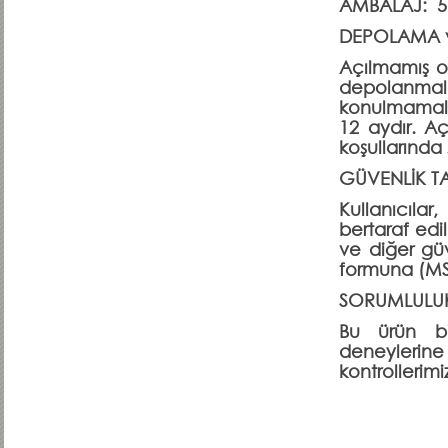
AMBALAJ: 5 
DEPOLAMA 
Açılmamış o
depolanmal
konulmamalı
12 aydır. Aç
koşullarında 
GÜVENLİK TA
Kullanıcılar
bertaraf edilm
ve diğer güv
formuna (MSD
SORUMLULU
Bu ürün bil
deneylerin
kontrollerimi