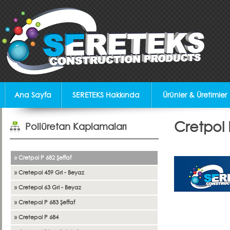
Ana Sayfa
SERETEKS Hakkında
Ürünler & Üretimler
Cretpol 
Poliüretan Kaplamaları
» Cretpol P 682 Şeffaf
» Cretepol 459 Gri - Beyaz
» Cretepol 63 Gri - Beyaz
» Cretepol P 683 Şeffaf
» Cretepol P 684