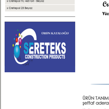
» Cretepol TC 465 Gri - Beyaz
» Cretepol 23 Beyaz
ÜRÜN TANIMI:
şeffaf adera