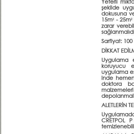
Yeterli mikt
şekilde uyg
dokusuna ve 
15m² - 25m² y
zarar verebi
sağlanmalıdı
Sarfiyat: 100
DİKKAT EDİL
Uygulama es
koruyucu e
uygulama es
inde hemen 
doktora ba
malzemeler
depolanmalı
ALETLERİN T
Uygulamadan
CRETPOL P 
temizlenebili