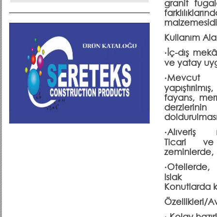
granit fugal
farklılıklar
malzemesidi
Kullanım Alan
·İç-dış mek
ve yatay uy
·Mevcut 
yapıştırıl
fayans, mer
derzlerinin
doldurulmas
·Alıveriş 
Ticari ve
zeminlerde,
·Otellerde,
Islak ha
Konutlarda ku
Özellikleri/A