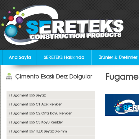
Ana Sayfa
SERETEKS Hakkında
Ürünler & Üretimler
Fugamen
Çimento Esaslı Derz Dolgular
» Fugament 555 Beyaz
» Fugament 555 C1 Açık Renkler
» Fugament 555 C2 Orta Koyu Renkler
» Fugament 555 C3 Koyu Renkler
» Fugament 557 FLEX Beyaz 0-6 mm