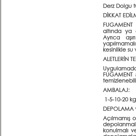
Derz Dolgu t
DİKKAT EDİL
FUGAMENT 55
altında ya 
Ayrıca aşı
yapılmamal
kesinlikle s
ALETLERİN T
Uygulamadan
FUGAMENT 55
temizlenebili
AMBALAJ:
1-5-10-20 kg'
DEPOLAMA 
Açılmamış o
depolanmalı
konulmalı ve 