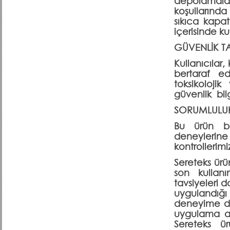
depolamalar
koşullarında 
sıkıca kapa
içerisinde kul
GÜVENLİK TA
Kullanıcılar
bertaraf edi
toksikolojik
güvenlik bil
SORUMLULU
Bu ürün bil
deneylerin
kontrollerimi
Sereteks ürü
son kullanı
tavsiyeleri 
uygulandığı
deneyime day
uygulama ala
Sereteks ür