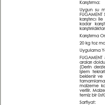
Karıştırma:
Uygun su mik
FUGAMENT 557
karıştırıcı 
kadar karışt
karıştırıldık
Karıştırma Or
20 kg toz mal
Uygulama Y
FUGAMENT 55
araları doldu
(Derin derz
işlem tekra
beklenir ve
tamamlaması
malzeme kalı
verilir. Mal
temiz bir üstü
Sarfiyat: