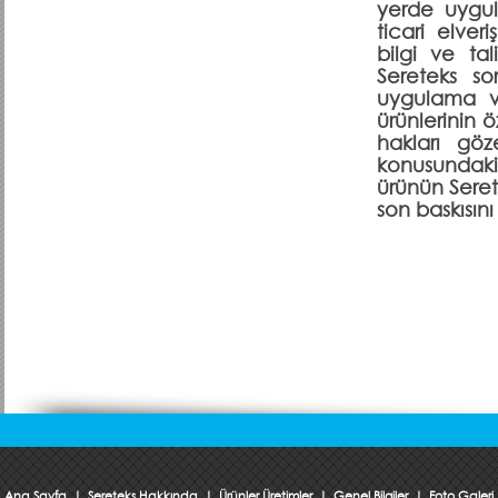
yerde uygul
ticari elver
bilgi ve tal
Sereteks sor
uygulama v
ürünlerinin ö
hakları göz
konusundaki 
ürünün Seret
son baskısını
Ana Sayfa
|
Sereteks Hakkında
|
Ürünler Üretimler
|
Genel Bilgiler
|
Foto Galeri