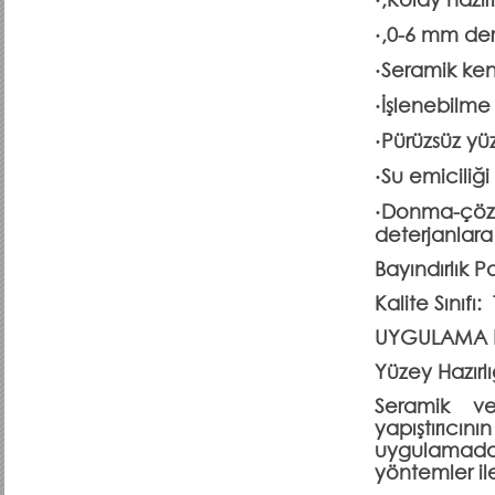
·,Kolay hazır
·,0-6 mm derz
·Seramik ke
·İşlenebilme
·Pürüzsüz yüz
·Su emiciliği
·Donma-çöz
deterjanlara 
Bayındırlık P
Kalite Sınıf
UYGULAMA D
Yüzey Hazırlı
Seramik ve
yapıştırıcın
uygulamada
yöntemler il